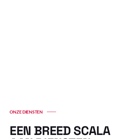
Opgericht in 1983, vestigt DAMACO zich als
een onmisbare speler in de industriële sector
in België dankzij solide expertise en een
benadering gericht op de specifieke
behoeften van haar klanten.
ONZE DIENSTEN
EEN BREED
SCALA