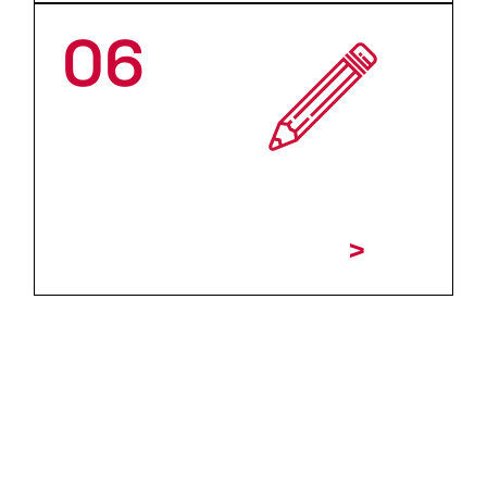
06
NEEM CONTACT MET
ONS OP VOOR EEN
SPECIFIEKE DIENST
>