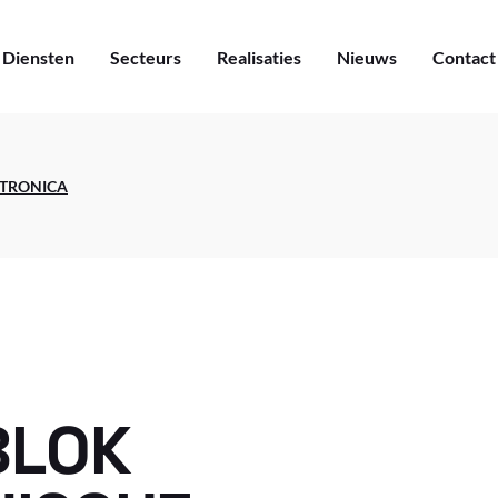
Diensten
Secteurs
Realisaties
Nieuws
Contact
Luchtvaart
Bouw
Energie
Petrochemie
Luchtvaart
Transport
TRONICA
Bouw
Sector Bewerking
Energie
Petrochemie
Transport
Sector Bewerking
BLOK