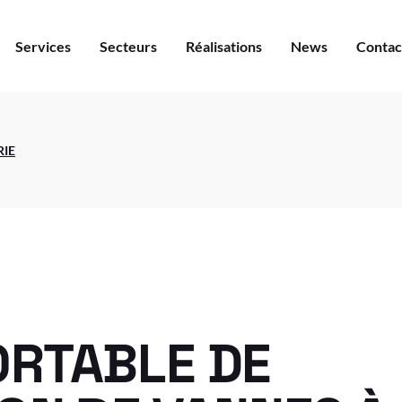
Services
Secteurs
Réalisations
News
Contac
Secteur Aéronautique
Secteur Construction
Secteur Énergie
Secteur Pétrochimie
Secteur Aéronautique
Secteur Transport
RIE
Secteur Construction
Secteur Usinage
Secteur Énergie
Secteur Pétrochimie
Secteur Transport
Secteur Usinage
ORTABLE DE