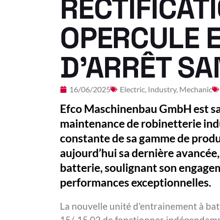
RECTIFICAT
OPERCULE 
D’ARRÊT SAN
16/06/2025
Electric
,
Industry
,
Mechanic
Efco Maschinenbau GmbH est sans
maintenance de robinetterie ind
constante de sa gamme de produi
aujourd’hui sa dernière avancée, 
batterie, soulignant son engage
performances exceptionnelles.
La nouvelle unité d’entrainement à ba
15/-15.02 de fonctionner indépendamme